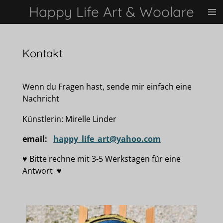
Happy Life Art & Woolare
Zum
Hauptinhalt
springen
Kontakt
Wenn du Fragen hast, sende mir einfach eine
Nachricht
Künstlerin: Mirelle Linder
email:
happy_life_art@yahoo.com
♥ Bitte rechne mit 3-5 Werkstagen für eine
Antwort ♥